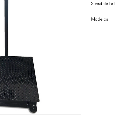
Sensibilidad
50 gr - 100 gr
Modelos
BM10055RL, BM10041
BM10058RL