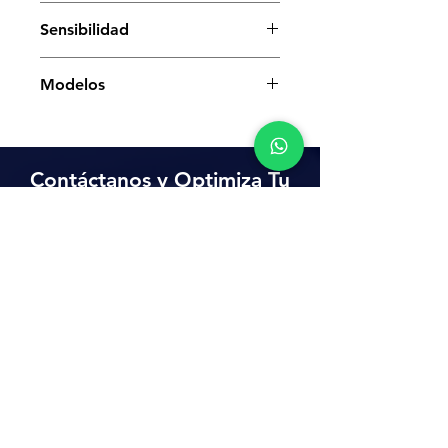
1 tn - 2 tn
Sensibilidad
200 gr - 500 gr
Modelos
BRABG1000, BRABG2000
Contáctanos y Optimiza Tu
Proceso de Pesaje
Corporativo:
55 5694 4054
Ventas:
55 1204 1272
ventas@ingenieriaenbasculas.com
AV. Javier Rojo Gómez No 52,
Central de Abasto, Iztapalapa
CDMX C.P. 09040
@ing_en_basculas
Ingeniería en Básculas