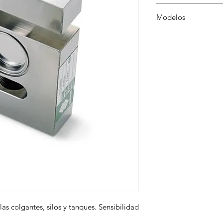
Modelos
RVAC3631K, RVAC363
RVAC363300, RVAC36
RVAC363500
s colgantes, silos y tanques. Sensibilidad 