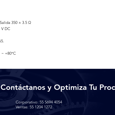
Salida 350 ± 3.5 Ω

 V DC

5.

C ~ +80°C
Contáctanos y Optimiza Tu Proc
Corporativo:
55 5694 4054
Ventas: 55 1204 1272