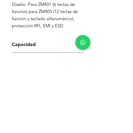
Diseño: Para ZM401 (6 teclas de 
función) para ZM405 (12 teclas de 
función y teclado alfanumérico), 
protección RFI, EMI y ESD.
Capacidad
Sensibilidad
Modelos
Contáctanos y Optimiza Tu
Proceso de Pesaje
Corporativo:
55 5694 4054
Ventas:
55 1204 1272