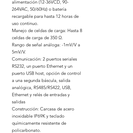
alimentación (12-36VCD, 90-
264VAC, 50/60Hz) o batería 
recargable para hasta 12 horas de 
uso continuo.

Manejo de celdas de carga: Hasta 8 
celdas de carga de 350 Ω.

Rango de señal análoga: -1mV/V a 
5mV/V.

Comunicación: 2 puertos seriales 
RS232, un puerto Ethernet y un 
puerto USB host, opción de control 
a una segunda báscula, salida 
analógica, RS485/RS422, USB, 
Ethernet y relés de entradas y 
salidas

Construcción: Carcasa de acero 
inoxidable IP69K y teclado 
químicamente resistente de 
policarbonato.
