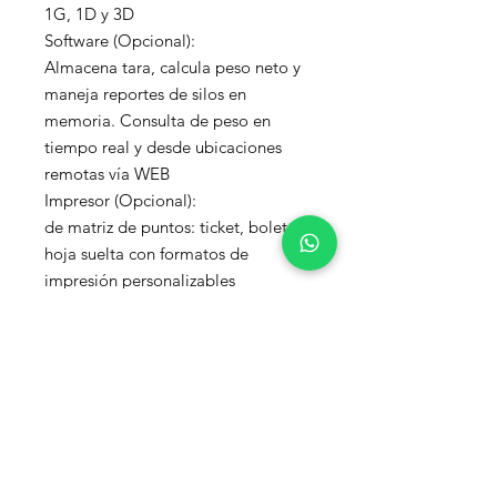
1G, 1D y 3D

Software (Opcional):

Almacena tara, calcula peso neto y 
maneja reportes de silos en 
memoria. Consulta de peso en 
tiempo real y desde ubicaciones 
remotas vía WEB

Impresor (Opcional):

de matriz de puntos: ticket, boleto u 
hoja suelta con formatos de 
impresión personalizables

Garantía: 10 años contra cualquier 
defecto de fabricación en la 
estructura y suspensión, y 5 años en 
partes electrónicas. Más de 50 años 
satisfaciendo a nuestros clientes
Capacidad