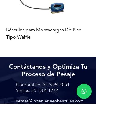
Básculas para Montacargas De Piso
Tipo Waffle
Contáctanos y Optimiza Tu
Proceso de Pesaje
Corporativo:
55 5694 4054
Ventas:
55 1204 1272
ventas@ingenieriaenbasculas.com
AV. Javier Rojo Gómez No 52,
Central de Abasto, Iztapalapa
CDMX C.P. 09040